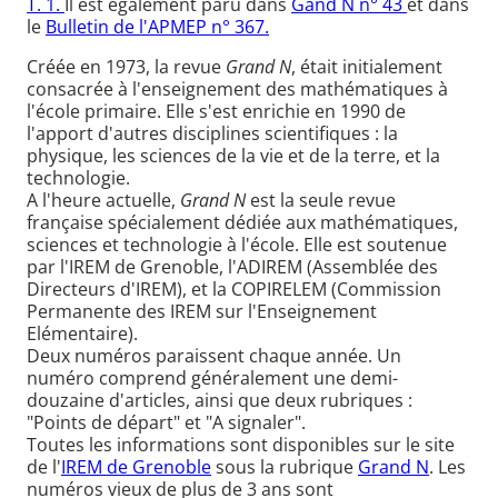
T. 1.
Il est également paru dans
Gand N n° 43
et dans
le
Bulletin de l'APMEP n° 367.
Créée en 1973, la revue
Grand N
, était initialement
consacrée à l'enseignement des mathématiques à
l'école primaire. Elle s'est enrichie en 1990 de
l'apport d'autres disciplines scientifiques : la
physique, les sciences de la vie et de la terre, et la
technologie.
A l'heure actuelle,
Grand N
est la seule revue
française spécialement dédiée aux mathématiques,
sciences et technologie à l'école. Elle est soutenue
par l'IREM de Grenoble, l'ADIREM (Assemblée des
Directeurs d'IREM), et la COPIRELEM (Commission
Permanente des IREM sur l'Enseignement
Elémentaire).
Deux numéros paraissent chaque année. Un
numéro comprend généralement une demi-
douzaine d'articles, ainsi que deux rubriques :
"Points de départ" et "A signaler".
Toutes les informations sont disponibles sur le site
de l'
IREM de Grenoble
sous la rubrique
Grand N
. Les
numéros vieux de plus de 3 ans sont