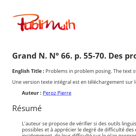
Aller
au
Publimath
contenu
Grand N. N° 66. p. 55-70. Des p
English Title :
Problems in problem posing. The text st
Une version texte intégral est en téléchargement sur l
Auteur :
Peroz Pierre
Résumé
L'auteur se propose de vérifier si des outils lingui
possibles et à apprécier le degré de difficulté des
incidemment, de leur difficulté sur le plan prop