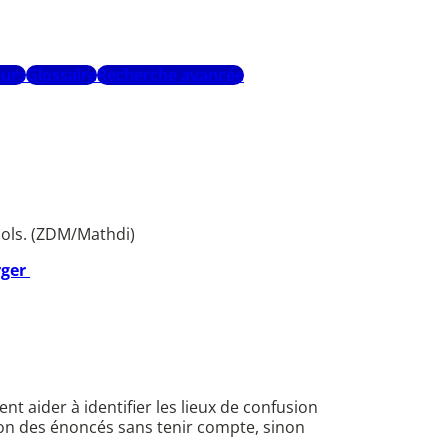
urs
Glossaire
Recherche avancée
ools. (ZDM/Mathdi)
rger
nt aider à identifier les lieux de confusion
ation des énoncés sans tenir compte, sinon