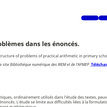
Mots-clés
Aute
roblèmes dans les énoncés.
ructure of problems of practical arithmetic in primary sch
e site
Bibliothèque numérique des IREM et de l'APMEP
Télécha
stiques, ordinairement utilisés dans l'étude des textes, peuve
 énoncés. L'étude se limite aux difficultés liées à la formul
rement mathématique.