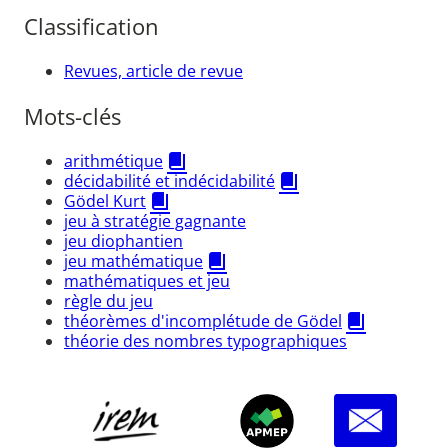
Classification
Revues, article de revue
Mots-clés
arithmétique
décidabilité et indécidabilité
Gödel Kurt
jeu à stratégie gagnante
jeu diophantien
jeu mathématique
mathématiques et jeu
règle du jeu
théorèmes d'incomplétude de Gödel
théorie des nombres typographiques