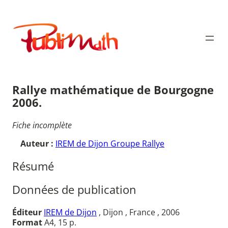
Aller
au
Publimath
contenu
Rallye mathématique de Bourgogne
2006.
Fiche incomplète
Auteur :
IREM de Dijon Groupe Rallye
Résumé
Données de publication
Éditeur
IREM de Dijon
, Dijon , France , 2006
Format
A4, 15 p.