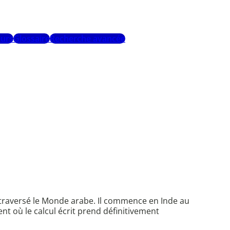
urs
Glossaire
Recherche avancée
r traversé le Monde arabe. Il commence en Inde au
nt où le calcul écrit prend définitivement