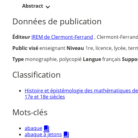
Abstract
Données de publication
Éditeur
IREM de Clermont-Ferrand
, Clermont-Ferrand
Public visé
enseignant
Niveau
1re, licence, lycée, te
Type
monographie, polycopié
Langue
français
Suppo
Classification
Histoire et épistémologie des mathématiques de
17e et 18e siècles
Mots-clés
abaque
abaque à jetons