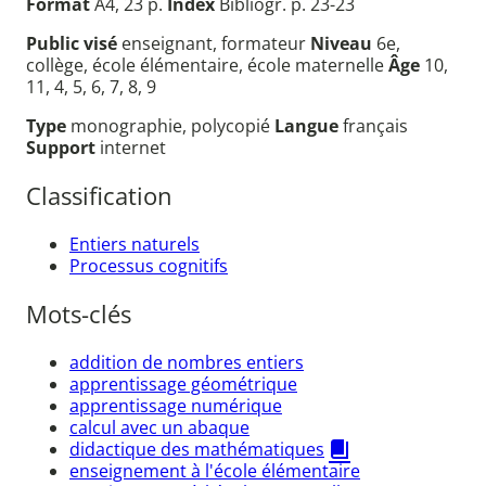
Format
A4, 23 p.
Index
Bibliogr. p. 23-23
Public visé
enseignant, formateur
Niveau
6e,
collège, école élémentaire, école maternelle
Âge
10,
11, 4, 5, 6, 7, 8, 9
Type
monographie, polycopié
Langue
français
Support
internet
Classification
Entiers naturels
Processus cognitifs
Mots-clés
addition de nombres entiers
apprentissage géométrique
apprentissage numérique
calcul avec un abaque
didactique des mathématiques
enseignement à l'école élémentaire