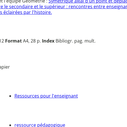
et l'équipe Géométrie :
Symétrique axial d'un point et dépl
ntre le secondaire et le supérieur : rencontres entre enseig
éclairées par l'histoire.
012
Format
A4, 28 p.
Index
Bibliogr. pag. mult.
apier
Ressources pour l'enseignant
ressource pédagogique