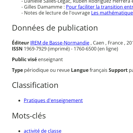
- Danielle Salles-Legac, Ruben Rodriguez Herrera 
- Gilles Damamme :
Pour faciliter la transition e
- Notes de lecture de l'ouvrage
Les mathématiques 
Données de publication
Éditeur
IREM de Basse-Normandie
, Caen , France , 2
ISSN
1969-7929 (imprimé) - 1760-6500 (en ligne)
Public visé
enseignant
Type
périodique ou revue
Langue
français
Support
p
Classification
Pratiques d'enseignement
Mots-clés
activité de classe