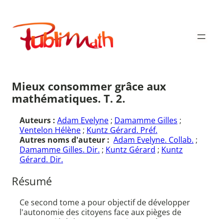
Aller
au
Publimath
contenu
Mieux consommer grâce aux
mathématiques. T. 2.
Auteurs :
Adam Evelyne
;
Damamme Gilles
;
Ventelon Hélène
;
Kuntz Gérard. Préf.
Autres noms d'auteur :
Adam Evelyne. Collab.
;
Damamme Gilles. Dir.
;
Kuntz Gérard
;
Kuntz
Gérard. Dir.
Résumé
Ce second tome a pour objectif de développer
l'autonomie des citoyens face aux pièges de