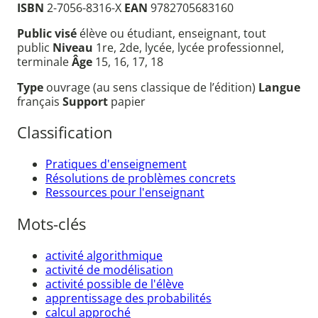
ISBN
2-7056-8316-X
EAN
9782705683160
Public visé
élève ou étudiant, enseignant, tout
public
Niveau
1re, 2de, lycée, lycée professionnel,
terminale
Âge
15, 16, 17, 18
Type
ouvrage (au sens classique de l’édition)
Langue
français
Support
papier
Classification
Pratiques d'enseignement
Résolutions de problèmes concrets
Ressources pour l'enseignant
Mots-clés
activité algorithmique
activité de modélisation
activité possible de l'élève
apprentissage des probabilités
calcul approché