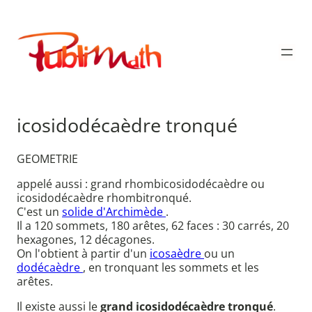
Aller
au
Publimath
contenu
icosidodécaèdre tronqué
GEOMETRIE
appelé aussi : grand rhombicosidodécaèdre ou
icosidodécaèdre rhombitronqué.
C'est un
solide d'Archimède
.
Il a 120 sommets, 180 arêtes, 62 faces : 30 carrés, 20
hexagones, 12 décagones.
On l'obtient à partir d'un
icosaèdre
ou un
dodécaèdre
, en tronquant les sommets et les
arêtes.
Il existe aussi le
grand icosidodécaèdre tronqué
.