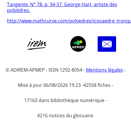
Tangente. N° 78. p. 34-37. George Hart, artiste des
polyèdres.
http://www.mathcurve.com/polyedres/icosaedre_tronq
© ADIREM-APMEP - ISSN 1292-8054 -
Mentions légales
-
Mise à jour 06/08/2026 19:23 -
42558 fiches -
17163 dans bibliothèque numérique -
4216 notices du glossaire.