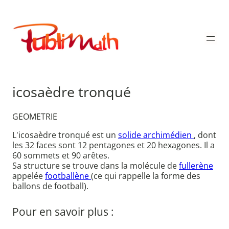
Aller
au
Publimath
contenu
icosaèdre tronqué
GEOMETRIE
L'icosaèdre tronqué est un
solide archimédien
, dont
les 32 faces sont 12 pentagones et 20 hexagones. Il a
60 sommets et 90 arêtes.
Sa structure se trouve dans la molécule de
fullerène
appelée
footballène
(ce qui rappelle la forme des
ballons de football).
Pour en savoir plus :