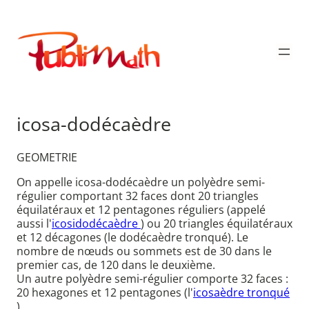
Aller
au
Publimath
contenu
icosa-dodécaèdre
GEOMETRIE
On appelle icosa-dodécaèdre un polyèdre semi-
régulier comportant 32 faces dont 20 triangles
équilatéraux et 12 pentagones réguliers (appelé
aussi l'
icosidodécaèdre
) ou 20 triangles équilatéraux
et 12 décagones (le dodécaèdre tronqué). Le
nombre de nœuds ou sommets est de 30 dans le
premier cas, de 120 dans le deuxième.
Un autre polyèdre semi-régulier comporte 32 faces :
20 hexagones et 12 pentagones (l'
icosaèdre tronqué
).