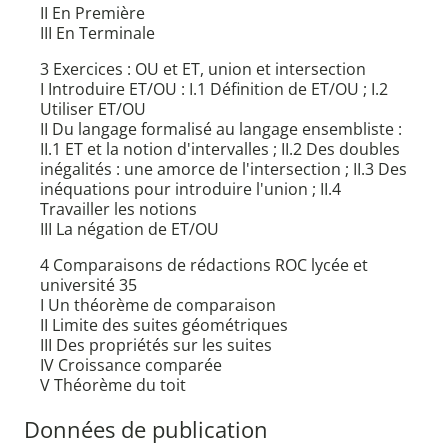
II En Première
III En Terminale
3 Exercices : OU et ET, union et intersection
I Introduire ET/OU : I.1 Définition de ET/OU ; I.2
Utiliser ET/OU
II Du langage formalisé au langage ensembliste :
II.1 ET et la notion d'intervalles ; II.2 Des doubles
inégalités : une amorce de l'intersection ; II.3 Des
inéquations pour introduire l'union ; II.4
Travailler les notions
III La négation de ET/OU
4 Comparaisons de rédactions ROC lycée et
université 35
I Un théorème de comparaison
II Limite des suites géométriques
III Des propriétés sur les suites
IV Croissance comparée
V Théorème du toit
Données de publication