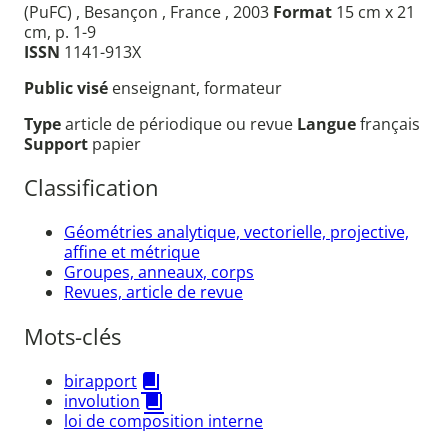
(PuFC) , Besançon , France , 2003
Format
15 cm x 21
cm, p. 1-9
ISSN
1141-913X
Public visé
enseignant, formateur
Type
article de périodique ou revue
Langue
français
Support
papier
Classification
Géométries analytique, vectorielle, projective,
affine et métrique
Groupes, anneaux, corps
Revues, article de revue
Mots-clés
birapport
involution
loi de composition interne