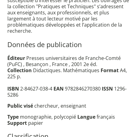
susceptible d’intéresser le praticien. Les ouvrages de
la collection "Pratiques et Techniques" s’adressent
aux enseignants, aux professionnels, et plus
largement à tout lecteur motivé par les
problématiques développées et l’application de la
recherche.
Données de publication
Éditeur
Presses universitaires de Franche-Comté
(PuFC) , Besançon , France , 2001 2e éd.
Collection
Didactiques. Mathématiques
Format
A4,
225 p.
ISBN
2-84627-038-4
EAN
9782846270380
ISSN
1296-
5286
Public visé
chercheur, enseignant
Type
monographie, polycopié
Langue
français
Support
papier
Classification