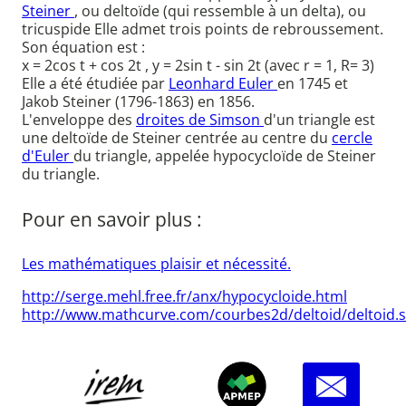
Steiner
, ou deltoïde (qui ressemble à un delta), ou
tricuspide Elle admet trois points de rebroussement.
Son équation est :
x = 2cos t + cos 2t , y = 2sin t - sin 2t (avec r = 1, R= 3)
Elle a été étudiée par
Leonhard Euler
en 1745 et
Jakob Steiner (1796-1863) en 1856.
L'enveloppe des
droites de Simson
d'un triangle est
une deltoïde de Steiner centrée au centre du
cercle
d'Euler
du triangle, appelée hypocycloïde de Steiner
du triangle.
Pour en savoir plus :
Les mathématiques plaisir et nécessité.
http://serge.mehl.free.fr/anx/hypocycloide.html
http://www.mathcurve.com/courbes2d/deltoid/deltoid.