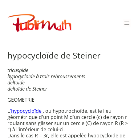
Aller
au
Publimath
contenu
hypocycloïde de Steiner
tricuspide
hypocycloïde à trois rebroussements
deltoïde
deltoïde de Steiner
GEOMETRIE
L
'hypocycloïde
, ou hypotrochoïde, est le lieu
géométrique d'un point M d'un cercle (c) de rayon r
roulant sans glisser sur un cercle (C) de rayon R (R >
r) à l'intérieur de celui-ci.
Dans le cas R = 3r, elle est appelée hypocycloïde de