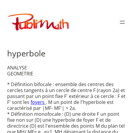
Aller
au
Publimath
contenu
hyperbole
ANALYSE
GEOMETRIE
* Définition bifocale : ensemble des centres des
cercles tangents à un cercle de centre F (rayon 2a) et
passant par un point fixe F' extérieur à ce cercle : F et
F' sont les
foyers
. M un point de l'hyperbole est
caractérisé par |MF- MF'| = 2a.
* Définition monofocale : (D) une droite F un point
fixe non sur (D) une hyperbole de foyer F et de
directrice (D) est l'ensemble des points M du plan tel
que MH/ MF= e , e>1, MH désignant la distance du