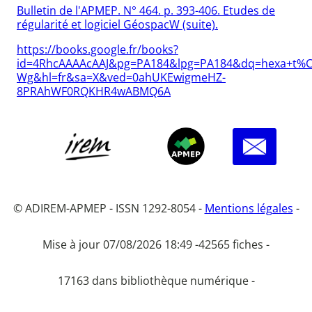
Bulletin de l'APMEP. N° 464. p. 393-406. Etudes de
régularité et logiciel GéospacW (suite).
https://books.google.fr/books?
id=4RhcAAAAcAAJ&pg=PA184&lpg=PA184&dq=hexa+t%C
Wg&hl=fr&sa=X&ved=0ahUKEwigmeHZ-
8PRAhWF0RQKHR4wABMQ6A
© ADIREM-APMEP - ISSN 1292-8054 -
Mentions légales
-
Mise à jour 07/08/2026 18:49 -
42565 fiches -
17163 dans bibliothèque numérique -