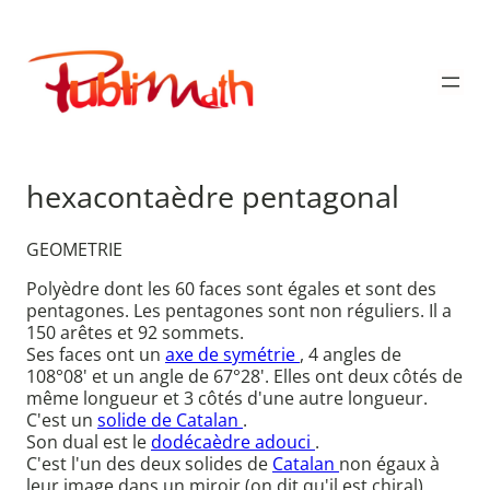
Aller
au
Publimath
contenu
hexacontaèdre pentagonal
GEOMETRIE
Polyèdre dont les 60 faces sont égales et sont des
pentagones. Les pentagones sont non réguliers. Il a
150 arêtes et 92 sommets.
Ses faces ont un
axe de symétrie
, 4 angles de
108°08' et un angle de 67°28'. Elles ont deux côtés de
même longueur et 3 côtés d'une autre longueur.
C'est un
solide de Catalan
.
Son dual est le
dodécaèdre adouci
.
C'est l'un des deux solides de
Catalan
non égaux à
leur image dans un miroir (on dit qu'il est chiral).