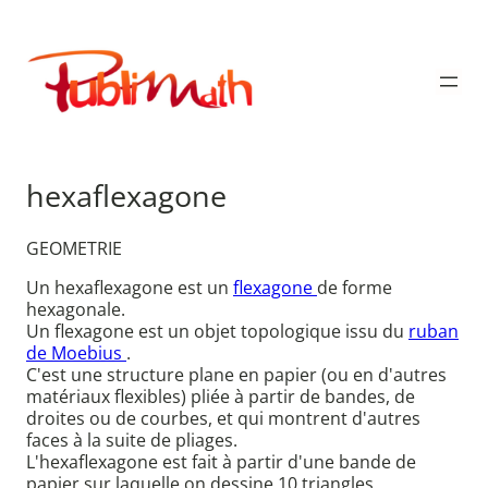
Aller
au
Publimath
contenu
hexaflexagone
GEOMETRIE
Un hexaflexagone est un
flexagone
de forme
hexagonale.
Un flexagone est un objet topologique issu du
ruban
de Moebius
.
C'est une structure plane en papier (ou en d'autres
matériaux flexibles) pliée à partir de bandes, de
droites ou de courbes, et qui montrent d'autres
faces à la suite de pliages.
L'hexaflexagone est fait à partir d'une bande de
papier sur laquelle on dessine 10 triangles