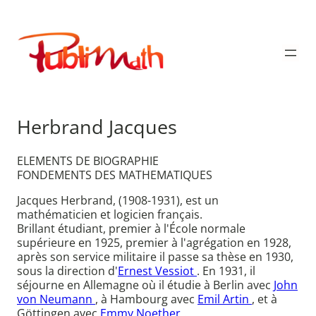
Aller
au
Publimath
contenu
Herbrand Jacques
ELEMENTS DE BIOGRAPHIE
FONDEMENTS DES MATHEMATIQUES
Jacques Herbrand, (1908-1931), est un
mathématicien et logicien français.
Brillant étudiant, premier à l'École normale
supérieure en 1925, premier à l'agrégation en 1928,
après son service militaire il passe sa thèse en 1930,
sous la direction d'
Ernest Vessiot
. En 1931, il
séjourne en Allemagne où il étudie à Berlin avec
John
von Neumann
, à Hambourg avec
Emil Artin
, et à
Göttingen avec
Emmy Noether
.