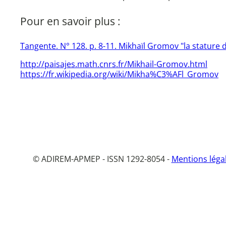
Pour en savoir plus :
Tangente. N° 128. p. 8-11. Mikhaïl Gromov "la stature
http://paisajes.math.cnrs.fr/Mikhail-Gromov.html
https://fr.wikipedia.org/wiki/Mikha%C3%AFl_Gromov
© ADIREM-APMEP - ISSN 1292-8054 -
Mentions léga