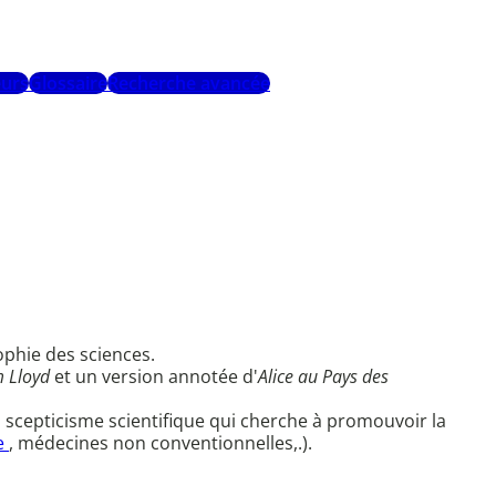
urs
Glossaire
Recherche avancée
ophie des sciences.
m Lloyd
et un version annotée d'
Alice au Pays des
 scepticisme scientifique qui cherche à promouvoir la
e
, médecines non conventionnelles,.).