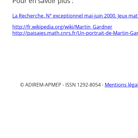
Pour en savoir plus :
La Recherche. N° exceptionnel mai-juin 2000. Jeux ma
http://fr.wikipedia.org/wiki/Martin_Gardner
http://paisajes.math.cnrs.fr/Un-portrait-de-Martin-G
© ADIREM-APMEP - ISSN 1292-8054 -
Mentions léga