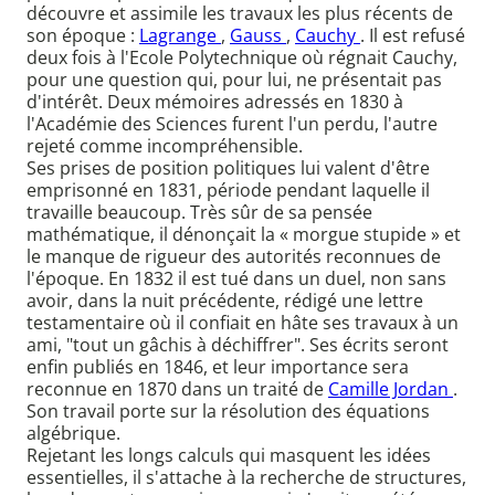
découvre et assimile les travaux les plus récents de
son époque :
Lagrange
,
Gauss
,
Cauchy
. Il est refusé
deux fois à l'Ecole Polytechnique où régnait Cauchy,
pour une question qui, pour lui, ne présentait pas
d'intérêt. Deux mémoires adressés en 1830 à
l'Académie des Sciences furent l'un perdu, l'autre
rejeté comme incompréhensible.
Ses prises de position politiques lui valent d'être
emprisonné en 1831, période pendant laquelle il
travaille beaucoup. Très sûr de sa pensée
mathématique, il dénonçait la « morgue stupide » et
le manque de rigueur des autorités reconnues de
l'époque. En 1832 il est tué dans un duel, non sans
avoir, dans la nuit précédente, rédigé une lettre
testamentaire où il confiait en hâte ses travaux à un
ami, "tout un gâchis à déchiffrer". Ses écrits seront
enfin publiés en 1846, et leur importance sera
reconnue en 1870 dans un traité de
Camille Jordan
.
Son travail porte sur la résolution des équations
algébrique.
Rejetant les longs calculs qui masquent les idées
essentielles, il s'attache à la recherche de structures,