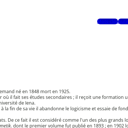
Mots-clés
Aute
llemand né en 1848 mort en 1925.
 il fait ses études secondaires ; il reçoit une formation un
niversité de Iena.
 à la fin de sa vie il abandonne le logicisme et essaie de f
cats. De ce fait il est considéré comme l'un des plus grands lo
hmetik
. dont le premier volume fut publié en 1893 ; en 1902 