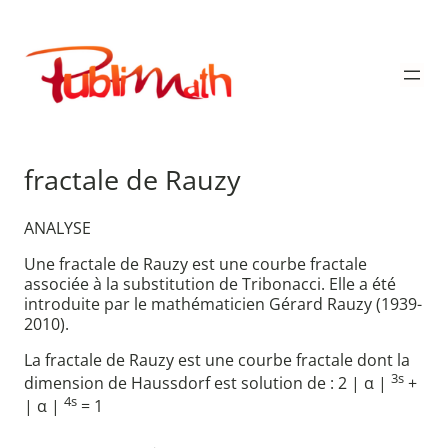
Aller
au
Publimath
contenu
fractale de Rauzy
ANALYSE
Une fractale de Rauzy est une courbe fractale
associée à la substitution de Tribonacci. Elle a été
introduite par le mathématicien Gérard Rauzy (1939-
2010).
La fractale de Rauzy est une courbe fractale dont la
3s
dimension de Haussdorf est solution de : 2 | α |
+
4s
| α |
= 1