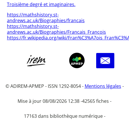
Troisième degré et imaginaires.
https://mathshistory.st-
andrews.ac.uk/Biographies/francais
https://mathshistory.st-
andrews.ac.uk/Biographies/Francais_Francois
https://fr.wikipedia.org/wiki/Fran%C3%A7ois_Fran%C3%
© ADIREM-APMEP - ISSN 1292-8054 -
Mentions légales
-
Mise à jour 08/08/2026 12:38 -
42565 fiches -
17163 dans bibliothèque numérique -