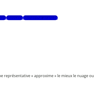
urs
Glossaire
Recherche avancée
be représentative « approxime » le mieux le nuage ou