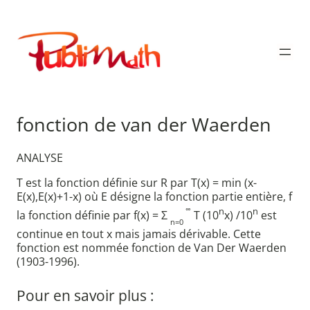
Aller
au
Publimath
contenu
fonction de van der Waerden
ANALYSE
T est la fonction définie sur R par T(x) = min (x-
E(x),E(x)+1-x) où E désigne la fonction partie entière, f
∞
n
n
la fonction définie par f(x) = Σ
T (10
x) /10
est
n=0
continue en tout x mais jamais dérivable. Cette
fonction est nommée fonction de Van Der Waerden
(1903-1996).
Pour en savoir plus :