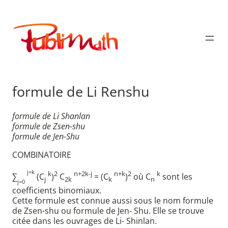
Aller
au
Publimath
contenu
formule de Li Renshu
formule de Li Shanlan
formule de Zsen-shu
formule de Jen-Shu
COMBINATOIRE
j=k
k
2
n+2k-j
n+k
2
k
∑
(C
)
C
= (C
)
où C
sont les
j
2k
k
n
j=0
coefficients binomiaux.
Cette formule est connue aussi sous le nom formule
de Zsen-shu ou formule de Jen- Shu. Elle se trouve
citée dans les ouvrages de Li- Shinlan.