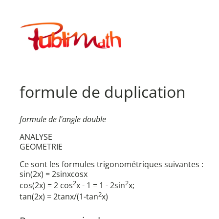
Aller
au
Publimath
contenu
formule de duplication
formule de l'angle double
ANALYSE
GEOMETRIE
Ce sont les formules trigonométriques suivantes :
sin(2x) = 2sinxcosx
2
2
cos(2x) = 2 cos
x - 1 = 1 - 2sin
x;
2
tan(2x) = 2tanx/(1-tan
x)