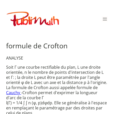
Aller
au
Publimath
contenu
formule de Crofton
ANALYSE
Soit Γ une courbe rectifiable du plan, L une droite
orientée, n le nombre de points d'intersection de L
et Γ: ; la droite L peut être paramétrée par l'angle
orienté φ de L avec un axe et la distance p à l'origine.
La formule de Crofton aussi appelée formule de
Cauchy
-Crofton permet d'exprimer la longueur
d'arc de la courbe Γ
l(Γ) = 1/4 ∫ ∫ n (φ, p)dφdp. Elle se généralise à l'espace
en remplaçant le paramétrage par des droites par
celui de plans.