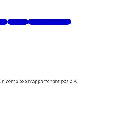
urs
Glossaire
Recherche avancée
 un complexe n'appartenant pas à γ.