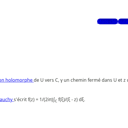
Mots-clés
Aute
ion holomorphe
de U vers C, γ un chemin fermé dans U et z
auchy
s'écrit f(z) = 1/(2iπ)∫
f(ξ)/(ξ - z) dξ.
C