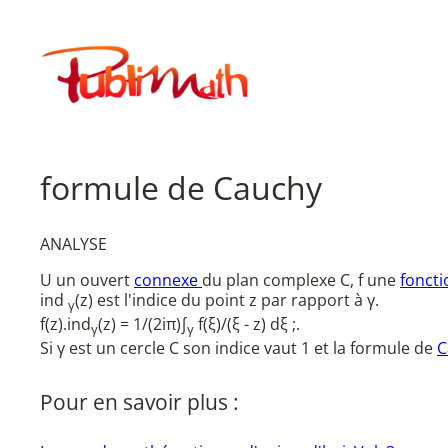
Aller
au
Publimath
contenu
formule de Cauchy
ANALYSE
U un ouvert
connexe
du plan complexe C, f une
fonct
ind
(z) est l'indice du point z par rapport à γ.
γ
f(z).ind
(z) = 1/(2iπ)∫
f(ξ)/(ξ - z) dξ ;.
γ
γ
Si γ est un cercle C son indice vaut 1 et la formule de
C
Pour en savoir plus :