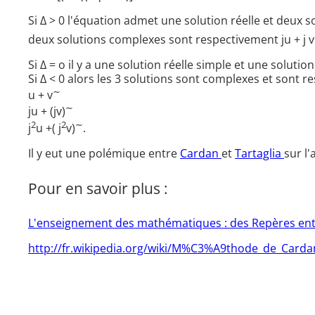
Si Δ > 0 l'équation admet une solution réelle et deux s
deux solutions complexes sont respectivement ju + j
v 
Si Δ = o il y a une solution réelle simple et une soluti
Si Δ < 0 alors les 3 solutions sont complexes et sont r
∼
u + v
∼
ju + (jv)
2
2
∼
j
u +( j
v)
.
Il y eut une polémique entre
Cardan
et
Tartaglia
sur l
Pour en savoir plus :
L'enseignement des mathématiques : des Repères entre 
http://fr.wikipedia.org/wiki/M%C3%A9thode_de_Carda