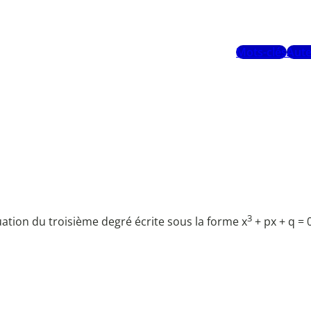
Mots-clés
Aute
3
uation du troisième degré écrite sous la forme x
+ px + q = 