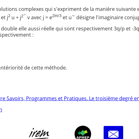
olutions complexes qui s'expriment de la manière suivante en f
∼
2
2
2iπ/3
∼
et j
u + j
v avec j = e
et u
désigne l'imaginaire conju
on double elle aussi réelle qui sont respectivement 3q/p et -3q
espectivement :
'antériorité de cette méthode.
Savoirs, Programmes et Pratiques. Le troisième degré en sec
n