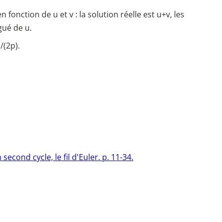
onction de u et v : la solution réelle est u+v, les
gué de u.
/(2p).
ond cycle, le fil d'Euler. p. 11-34.