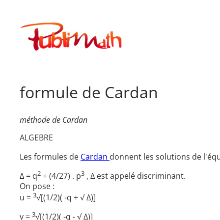
Aller
au
Publimath
contenu
formule de Cardan
méthode de Cardan
ALGEBRE
Les formules de
Cardan
donnent les solutions de l'éq
2
3
Δ = q
+ (4/27) . p
, Δ est appelé discriminant.
On pose :
3
u =
√[(1/2)( -q + √ Δ)]
3
v =
√[(1/2)( -q - √ Δ)]