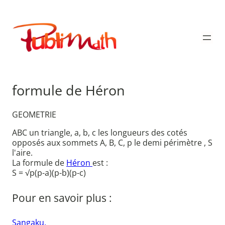
Aller
au
Publimath
contenu
formule de Héron
GEOMETRIE
ABC un triangle, a, b, c les longueurs des cotés
opposés aux sommets A, B, C, p le demi périmètre , S
l'aire.
La formule de
Héron
est :
S = √p(p-a)(p-b)(p-c)
Pour en savoir plus :
Sangaku.