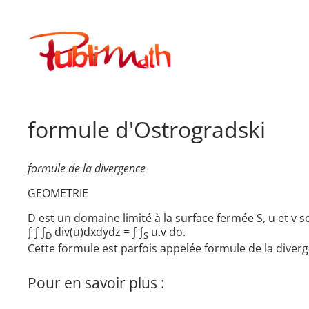
Aller
au
Publimath
contenu
formule d'Ostrogradski
formule de la divergence
GEOMETRIE
D est un domaine limité à la surface fermée S, u et v 
∫ ∫ ∫
div(u)dxdydz = ∫ ∫
u.v dσ.
D
S
Cette formule est parfois appelée formule de la diver
Pour en savoir plus :