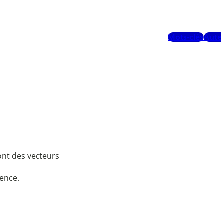
Mots-clés
Aute
sont des vecteurs
gence.