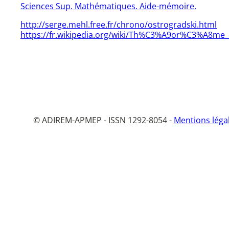
Sciences Sup. Mathématiques. Aide-mémoire.
http://serge.mehl.free.fr/chrono/ostrogradski.html
https://fr.wikipedia.org/wiki/Th%C3%A9or%C3%A8me_
© ADIREM-APMEP - ISSN 1292-8054 -
Mentions léga