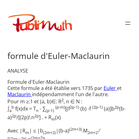
Aller
au
Publimath
contenu
formule d'Euler-Maclaurin
ANALYSE
Formule d'Euler-Maclaurin
Cette formule a été établie vers 1735 par
Euler
et
Maclaurin
indépendamment l'un de l'autre.
2
Pour m ≥:1 et (a, b)∈: R
, n ∈ N :
b
(p-m)
2p-1)
(2p-1)
2p
∫
f(x)dx = T
- ∑
[(f
(b) -f
(a)]b
(b-
a
n
(p-1)
2p
2p
a)
/[(2p)!.n
] . + R
(x)
m
(2m+3)
Avec |R
| ≤ |b
|(b-a)
.M
⁄
m
(2m+2)
2m+2
(2m+2)