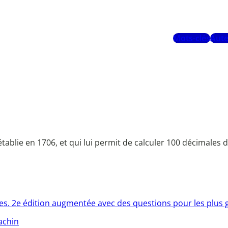
Mots-clés
Aute
 établie en 1706, et qui lui permit de calculer 100 décimales d
es. 2e édition augmentée avec des questions pour les plus 
achin