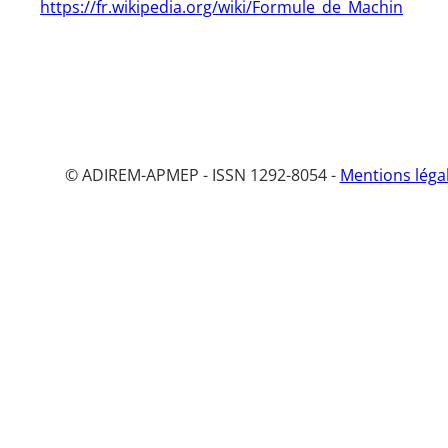
https://fr.wikipedia.org/wiki/Formule_de_Machin
© ADIREM-APMEP - ISSN 1292-8054 -
Mentions léga