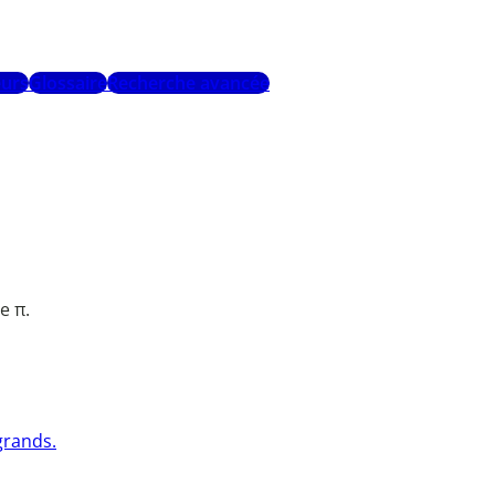
urs
Glossaire
Recherche avancée
e π.
grands.