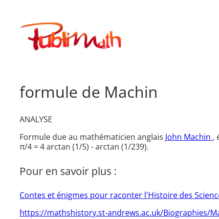
Aller
au
Publimath
contenu
formule de Machin
ANALYSE
Formule due au mathématicien anglais
John Machin
,
π/4 = 4 arctan (1/5) - arctan (1/239).
Pour en savoir plus :
Contes et énigmes pour raconter l'Histoire des Scienc
https://mathshistory.st-andrews.ac.uk/Biographies/M