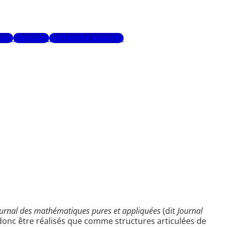
urs
Glossaire
Recherche avancée
urnal des mathématiques pures et appliquées
(dit
Journal
 donc être réalisés que comme structures articulées de