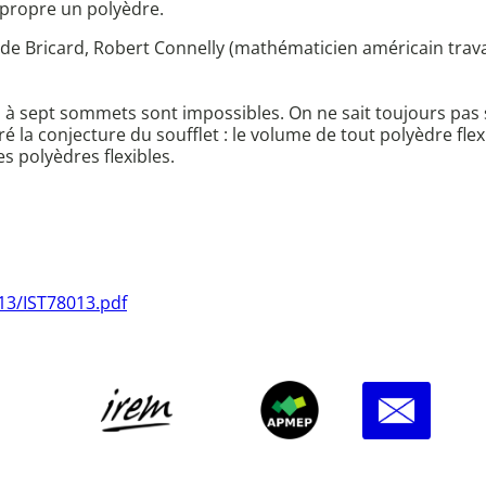
 propre un polyèdre.
e Bricard, Robert Connelly (mathématicien américain travaill
 à sept sommets sont impossibles. On ne sait toujours pas s'i
ré la conjecture du soufflet : le volume de tout polyèdre fl
 polyèdres flexibles.
13/IST78013.pdf