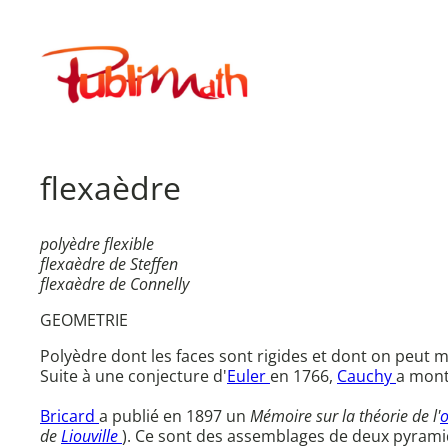
Aller
au
Publimath
contenu
flexaèdre
polyèdre flexible
flexaèdre de Steffen
flexaèdre de Connelly
GEOMETRIE
Polyèdre dont les faces sont rigides et dont on peut 
Suite à une conjecture d'
Euler
en 1766,
Cauchy
a mont
Bricard
a publié en 1897 un
Mémoire sur la théorie de l'
o
de
Liouville
). Ce sont des assemblages de deux pyramid