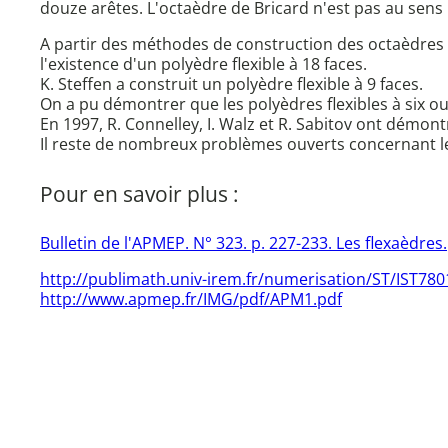
douze arêtes. L'octaèdre de Bricard n'est pas au sens
A partir des méthodes de construction des octaèdres d
l'existence d'un polyèdre flexible à 18 faces.
K. Steffen a construit un polyèdre flexible à 9 faces.
On a pu démontrer que les polyèdres flexibles à six ou
En 1997, R. Connelley, I. Walz et R. Sabitov ont démont
Il reste de nombreux problèmes ouverts concernant les
Pour en savoir plus :
Bulletin de l'APMEP. N° 323. p. 227-233. Les flexaèdres.
http://publimath.univ-irem.fr/numerisation/ST/IST780
http://www.apmep.fr/IMG/pdf/APM1.pdf