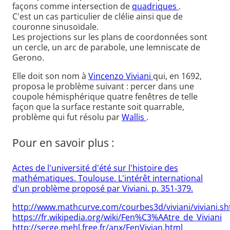
façons comme intersection de
quadriques
.
C'est un cas particulier de clélie ainsi que de
couronne sinusoïdale.
Les projections sur les plans de coordonnées sont
un cercle, un arc de parabole, une lemniscate de
Gerono.
Elle doit son nom à
Vincenzo Viviani
qui, en 1692,
proposa le problème suivant : percer dans une
coupole hémisphérique quatre fenêtres de telle
façon que la surface restante soit quarrable,
problème qui fut résolu par
Wallis
.
Pour en savoir plus :
Actes de l'université d'été sur l'histoire des
mathématiques. Toulouse. L'intérêt international
d'un problème proposé par Viviani. p. 351-379.
http://www.mathcurve.com/courbes3d/viviani/viviani.sh
https://fr.wikipedia.org/wiki/Fen%C3%AAtre_de_Viviani
http://serge.mehl.free.fr/anx/FenVivian.html