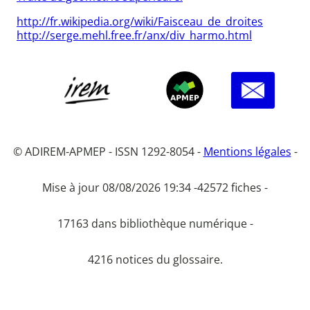
http://fr.wikipedia.org/wiki/Faisceau_de_droites
http://serge.mehl.free.fr/anx/div_harmo.html
© ADIREM-APMEP - ISSN 1292-8054 -
Mentions légales
-
Mise à jour 08/08/2026 19:34 -
42572 fiches -
17163 dans bibliothèque numérique -
4216 notices du glossaire.