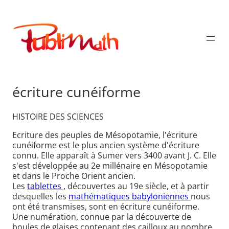
Aller
au
Publimath
contenu
écriture cunéiforme
HISTOIRE DES SCIENCES
Ecriture des peuples de Mésopotamie, l'écriture
cunéiforme est le plus ancien système d'écriture
connu. Elle apparaît à Sumer vers 3400 avant J. C. Elle
s'est développée au 2e millénaire en Mésopotamie
et dans le Proche Orient ancien.
Les
tablettes
, découvertes au 19e siècle, et à partir
desquelles les
mathématiques babyloniennes
nous
ont été transmises, sont en écriture cunéiforme.
Une numération, connue par la découverte de
boules de glaises contenant des cailloux au nombre