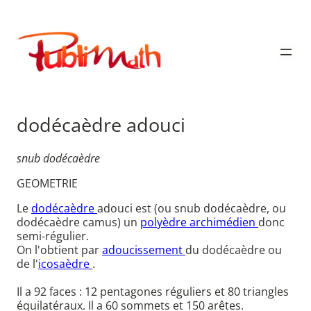
Aller
au
Publimath
contenu
dodécaèdre adouci
snub dodécaèdre
GEOMETRIE
Le
dodécaèdre
adouci est (ou snub dodécaèdre, ou
dodécaèdre camus) un
polyèdre archimédien
donc
semi-régulier.
On l'obtient par
adoucissement
du dodécaèdre ou
de l'
icosaèdre
.
Il a 92 faces : 12 pentagones réguliers et 80 triangles
équilatéraux. Il a 60 sommets et 150 arêtes.