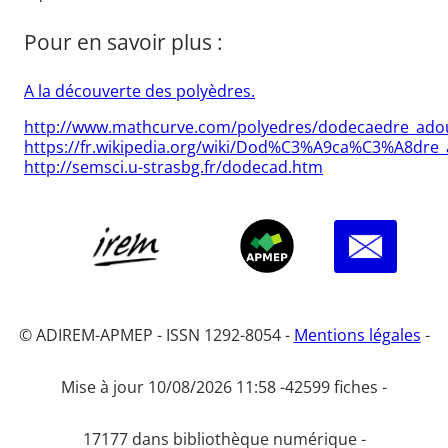
Pour en savoir plus :
A la découverte des polyèdres.
http://www.mathcurve.com/polyedres/dodecaedre_ado
https://fr.wikipedia.org/wiki/Dod%C3%A9ca%C3%A8dre_
http://semsci.u-strasbg.fr/dodecad.htm
© ADIREM-APMEP - ISSN 1292-8054 -
Mentions légales
-
Mise à jour 10/08/2026 11:58 -
42599 fiches -
17177 dans bibliothèque numérique -