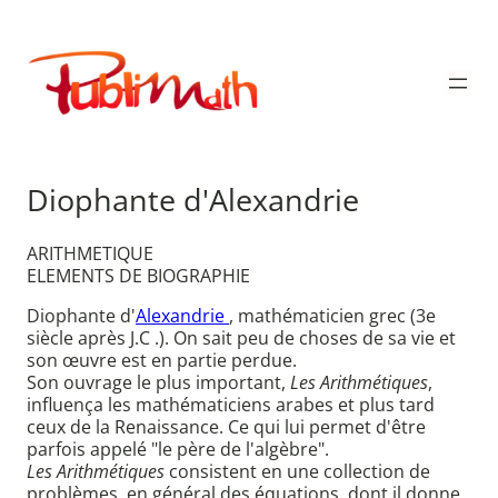
Aller
au
Publimath
contenu
Diophante d'Alexandrie
ARITHMETIQUE
ELEMENTS DE BIOGRAPHIE
Diophante d'
Alexandrie
, mathématicien grec (3e
siècle après J.C .). On sait peu de choses de sa vie et
son œuvre est en partie perdue.
Son ouvrage le plus important,
Les Arithmétiques
,
influença les mathématiciens arabes et plus tard
ceux de la Renaissance. Ce qui lui permet d'être
parfois appelé "le père de l'algèbre".
Les Arithmétiques
consistent en une collection de
problèmes, en général des équations, dont il donne