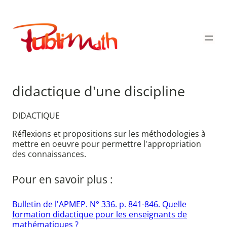
Aller
au
Publimath
contenu
didactique d'une discipline
DIDACTIQUE
Réflexions et propositions sur les méthodologies à
mettre en oeuvre pour permettre l'appropriation
des connaissances.
Pour en savoir plus :
Bulletin de l'APMEP. N° 336. p. 841-846. Quelle
formation didactique pour les enseignants de
mathématiques ?