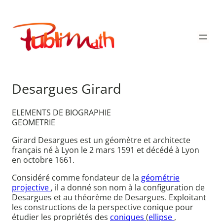
Aller
au
Publimath
contenu
Desargues Girard
ELEMENTS DE BIOGRAPHIE
GEOMETRIE
Girard Desargues est un géomètre et architecte
français né à Lyon le 2 mars 1591 et décédé à Lyon
en octobre 1661.
Considéré comme fondateur de la
géométrie
projective
, il a donné son nom à la configuration de
Desargues et au théorème de Desargues. Exploitant
les constructions de la perspective conique pour
étudier les propriétés des
coniques
(
ellipse
,