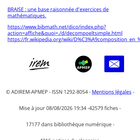
BRAISE : une base raisonnée d'exercices de
mathématiques.
https://www.bibmath.net/dico/index.php?
action=affiche&quoi=./d/decompoeltsimple.html
https://fr.wikipedia.org/wiki/D%C3%A9composition_e
© ADIREM-APMEP - ISSN 1292-8054 -
Mentions légales
-
Mise à jour 08/08/2026 19:34 -
42579 fiches -
17177 dans bibliothèque numérique -