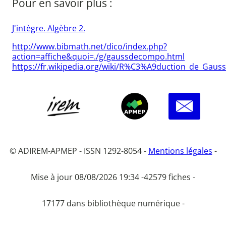
Pour en savoir plus :
J'intègre. Algèbre 2.
http://www.bibmath.net/dico/index.php?
action=affiche&quoi=./g/gaussdecompo.html
https://fr.wikipedia.org/wiki/R%C3%A9duction_de_Gauss
© ADIREM-APMEP - ISSN 1292-8054 -
Mentions légales
-
Mise à jour 08/08/2026 19:34 -
42579 fiches -
17177 dans bibliothèque numérique -