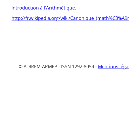
Introduction à l'Arithmétique.
http://fr.wikipedia.org/wiki/Canonique_(math%C3%A9
© ADIREM-APMEP - ISSN 1292-8054 -
Mentions léga