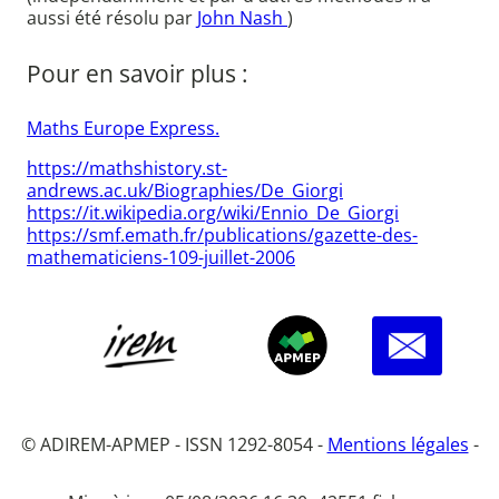
aussi été résolu par
John Nash
)
Pour en savoir plus :
Maths Europe Express.
https://mathshistory.st-
andrews.ac.uk/Biographies/De_Giorgi
https://it.wikipedia.org/wiki/Ennio_De_Giorgi
https://smf.emath.fr/publications/gazette-des-
mathematiciens-109-juillet-2006
© ADIREM-APMEP - ISSN 1292-8054 -
Mentions légales
-