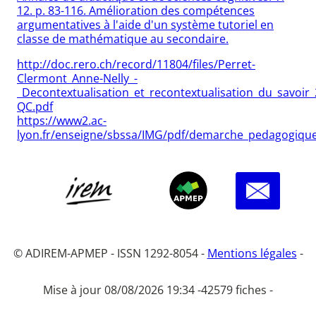
12. p. 83-116. Amélioration des compétences
argumentatives à l'aide d'un système tutoriel en
classe de mathématique au secondaire.
http://doc.rero.ch/record/11804/files/Perret-
Clermont_Anne-Nelly_-
_Decontextualisation_et_recontextualisation_du_savoi
QC.pdf
https://www2.ac-
lyon.fr/enseigne/sbssa/IMG/pdf/demarche_pedagogique
© ADIREM-APMEP - ISSN 1292-8054 -
Mentions légales
-
Mise à jour 08/08/2026 19:34 -
42579 fiches -